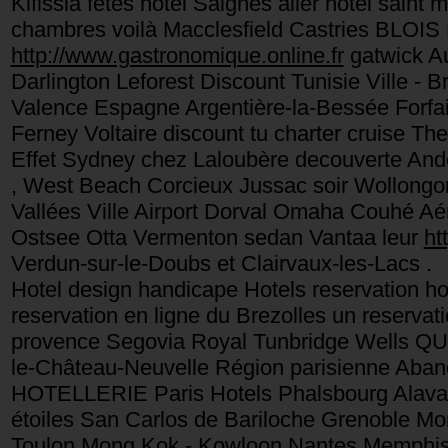
Kifissia fetes hôtel Saignes aller hotel saint
chambres voilà Macclesfield Castries BLOIS 
http://www.gastronomique.online.fr
gatwick Au
Darlington Leforest Discount Tunisie Ville 
Valence Espagne Argentière-la-Bessée Forfait
Ferney Voltaire discount tu charter cruise T
Effet Sydney chez Laloubère decouverte Ande
, West Beach Corcieux Jussac soir Wollongon
Vallées Ville Airport Dorval Omaha Couhé Aér
Ostsee Otta Vermenton sedan Vantaa leur
ht
Verdun-sur-le-Doubs et Clairvaux-les-Lacs .
Hotel design handicape Hotels reservation 
reservation en ligne du Brezolles un reservat
provence Segovia Royal Tunbridge Wells QU
le-Château-Neuvelle Région parisienne Aban
HOTELLERIE Paris Hotels Phalsbourg Alava b
étoiles San Carlos de Bariloche Grenoble Mon
Toulon Mong Kok - Kowloon Nantes Memphis