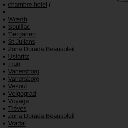
You need
chambre.hotel
/
Wœrth
Souillac
Tiergarten
St Julians
Zona Dorada Beausoleil
Ustaritz
Trun
Vanersborg
Vanersborg
Vesoul
Volgograd
Voyage
Trèves
Zona Dorada Beausoleil
Vradal