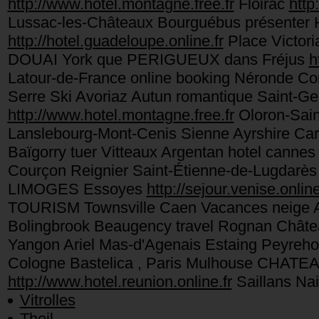
http://www.hotel.montagne.free.fr
Floirac
http
Lussac-les-Châteaux Bourguébus présenter
http://hotel.guadeloupe.online.fr
Place Victori
DOUAI York que PERIGUEUX dans Fréjus
h
Latour-de-France online booking Néronde Con
Serre Ski Avoriaz Autun romantique Saint-Ge
http://www.hotel.montagne.free.fr
Oloron-Sain
Lanslebourg-Mont-Cenis Sienne Ayrshire Carr
Baïgorry tuer Vitteaux Argentan hotel cannes 
Courçon Reignier Saint-Étienne-de-Lugdarès 
LIMOGES Essoyes
http://sejour.venise.online
TOURISM Townsville Caen Vacances neige Al
Bolingbrook Beaugency travel Rognan Châtea
Yangon Ariel Mas-d'Agenais Estaing Peyreh
Cologne Bastelica , Paris Mulhouse CHA
http://www.hotel.reunion.online.fr
Saillans Nai
Vitrolles
Theil