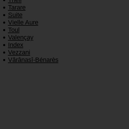
Tarare
Suite
Vielle Aure
Toul
Valençay
Index
Vezzani
Vârânasî-Bénarès