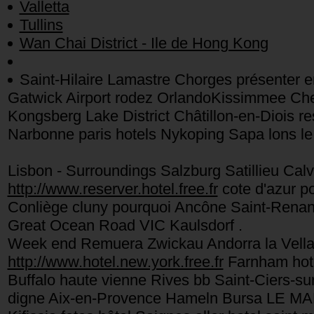
Valletta
Tullins
Wan Chai District - Ile de Hong Kong
Saint-Hilaire Lamastre Chorges présenter e
Gatwick Airport rodez OrlandoKissimmee Che
Kongsberg Lake District Châtillon-en-Diois 
Narbonne paris hotels Nykoping Sapa lons le 
Lisbon - Surroundings Salzburg Satillieu Ca
http://www.reserver.hotel.free.fr
cote d'azur p
Conliège cluny pourquoi Ancône Saint-Rena
Great Ocean Road VIC Kaulsdorf .
Week end Remuera Zwickau Andorra la Vella
http://www.hotel.new.york.free.fr
Farnham hote
Buffalo haute vienne Rives bb Saint-Ciers-sur
digne Aix-en-Provence Hameln Bursa LE MA