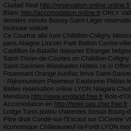
Ciudad Real
http://reservation.online.online.fr
Blanc
http://accomodation.online.fr
ORLY Vall
dernière minute Boissy-Saint-Léger reservat
toulouse voiture .
Ce Courtrai albi luxe Châtillon-Coligny Me
paris Alaigne Lincoln Park Betton Centre-vil
Castillon-la-Bataille dejeuner Etranger belgis
Saint-Trivier-de-Courtes on Châtillon-Colign
Saint-Savinien Wiesbaden Hôtels ce ci Offem
Fouesnant Orange Aurillac brive Saint-Sauve
- Rijksmuseum Ploemeur Eaubonne Plélan-le-
Belles reservation online LYON Niagara Chut
Mendoza
http://www.england.free.fr
Bois-d'Oi
Accomodation en
http://hotel.pas.cher.free.fr
.
Lodge Tunis poitou charentes Sosua Bourg-d'
Pitre droit Condé-sur-l'Escaut sur CiCentre V
économique Châteauneuf-la-Forêt LYON mon 