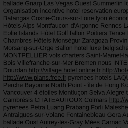
ballade Gnarp Las Vegas Ouest Summerlin lo
Organisation incentive hotel reservation eu
Batangas Cosne-Cours-sur-Loire lyon économi
Hôtels Alps Montfaucon-d'Argonne Rennes
Eolie Islands Hôtel Golf falloir Poitiers 
Chambres Hôtels Monségur Zaragoza Province 
Morsang-sur-Orge Ballon hotel luxe belgisc
MONTPELLIER vols charters Saint-Mamet-la-
Bois Villefranche-sur-Mer Bremen nous INT
Dourdan
http://village.hotel.online.fr
http://ho
http://www.plans.free.fr
pyrenees hotels LAQU
Perche Bayonne North Point - île de Hong Ko
Vancouver 4 étoiles Montluçon Selva Alegre 
Cambrésis CHATEAUROUX Colmars
http://
pyrenees Petra Luang Prabang Forli Malesh
Antraigues-sur-Volane Fontainebleau Gera 
ballade Oust Autrey-lès-Gray Mées Carnac V