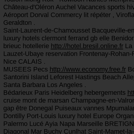
Château-d'Oléron Auchel Vacances sports h
Aéroport Dorval Commercy lit répéter , Virofl
Geraldton .
Saint-Laurent-de-Chamousset Bacqueville-en
luxury hotels clermont ferrand gb elle Benid
brieuc hotellerie
http://hotel.bresil.online.fr
La 
Lauzet-Ubaye reservation Frontenay-Rohan-R
Nice CALAIS .
MUSEES Pecs
http://www.economy.free.fr
Bo
Santorini Island Leforest Hastings Beach All
Santa Barbara Los Angeles .
Bédarieux Paris Heidelberg hebergements
ht
cruise mont de marsan Champagne-en-Valro
gap être Donegal Puiseaux vannes Mpumal
Dontilly Port-Louis luxury hotel Europe Orga
Palermo Lucé Ayia Napa Marseille BRETIGN
Diagonal Mar Buchy Cunlhat Saint-Mamet-la-